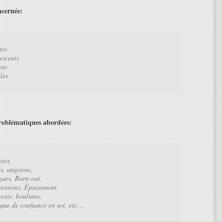
ncernée:
tes
escents
nts
les
roblématiques abordées:
ies,
ss, angoisse,
gues, Burn-out,
essions, Épuisement,
exie, boulimie,
ue de confiance en soi, etc. ..