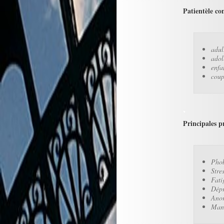
Patientèle co
adul
adol
enfa
coup
Principales p
Phob
Stre
Fati
Dépr
Anor
Manq