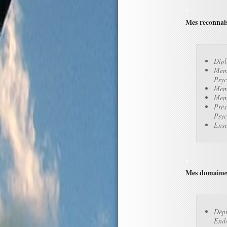
Mes reconnais
Dipl
Memb
Psyc
Memb
Memb
Prés
Psyc
Ense
Mes domaines
Dépr
Endo