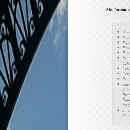
Mes formatio
Psyc
Psyc
Psyc
Psyc
Psyc
Prat
CH
Cert
Cert
Prof
Anci
Sain
Prof
Équi
RAY
Suiv
0267