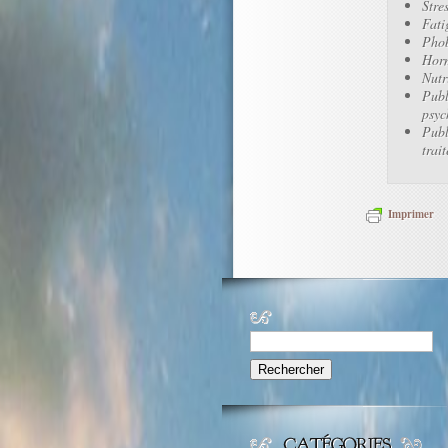
Stre
Fati
Pho
Hor
Nutr
Publ
psyc
Publ
trai
Imprimer
Rechercher :