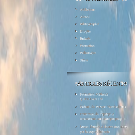
Addictions
Alcool
Bibliographie
Drogue
Enfants
Formation
Pathologies
Stress
Formation Méthode
QUERTANT ®
Enfants de Pervers Narcissiques
Traitement de l’épilepsie
récalcitrante aux antiépileptiques :
Stress, fatigue et dépression traité
par la sophrothérapie