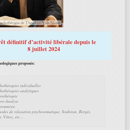
êt définitif d’activité libérale depuis le
8 juillet 2024
hologiques proposés:
hothérapies individuelles
hothérapies analytiques
rothérapie
ro-Analyse
romnésie
odes de relaxation psychosomatique, Soubiran, Bergés,
r, Vittoz, etc…