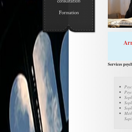
Arr
Services psyc
Psyc
Psyc
Soph
Soph
Soph
Méth
Sapi