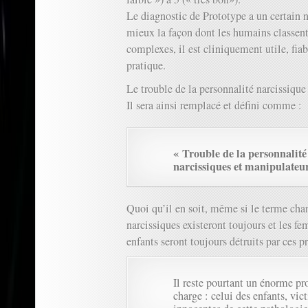
Le diagnostic de Prototype a un certain 
mieux la façon dont les humains classent
complexes, il est cliniquement utile, fiabl
pratique.
Le trouble de la personnalité narcissique
Il sera ainsi remplacé et défini comme :
« Trouble de la personnalité 
narcissiques et manipulateur
Quoi qu’il en soit, même si le terme cha
narcissiques existeront toujours et les f
enfants seront toujours détruits par ces p
Il reste pourtant un énorme p
charge : celui des enfants, vic