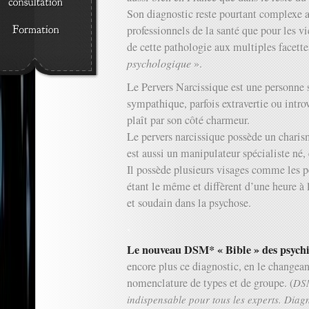
Son diagnostic reste pourtant complexe a
professionnels de la santé que pour les v
de cette pathologie aux multiples facette
psychologique
».
Le Pervers Narcissique est une personne 
sympathique, parfois extravertie ou intro
plaît par son côté charmeur.
Le pervers narcissique possède un charism
est aussi un manipulateur spécialiste né,
Il possède plusieurs visages comme les p
étant le même et diffèrent d’une heure à l
et soudain dans la psychose.
.
Le nouveau DSM* « Bible » des psychi
encore plus ce diagnostic, en le changean
nomenclature de types et de groupe. (
DSM
indispensable pour tous les experts. Diagn