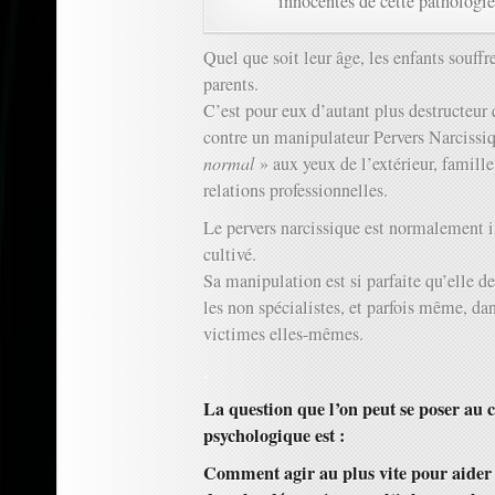
innocentes de cette pathologie
Quel que soit leur âge, les enfants souffr
parents.
C’est pour eux d’autant plus destructeur q
contre un manipulateur Pervers Narcissiq
normal
» aux yeux de l’extérieur, famil
relations professionnelles.
Le pervers narcissique est normalement i
cultivé.
Sa manipulation est si parfaite qu’elle 
les non spécialistes, et parfois même, da
victimes elles-mêmes.
.
La question que l’on peut se poser au c
psychologique est :
Comment agir au plus vite pour aider 