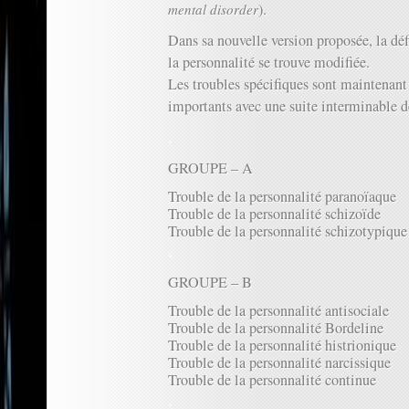
).
mental disorder
Dans sa nouvelle version proposée, la déf
la personnalité se trouve modifiée.
Les troubles spécifiques sont maintenant
importants avec une suite interminable d
.
GROUPE – A
Trouble de la personnalité paranoïaque
Trouble de la personnalité schizoïde
Trouble de la personnalité schizotypique
.
GROUPE – B
Trouble de la personnalité antisociale
Trouble de la personnalité Bordeline
Trouble de la personnalité histrionique
Trouble de la personnalité narcissique
Trouble de la personnalité continue
.