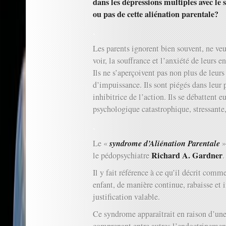
dans les dépressions multiples avec le 
ou pas de cette aliénation parentale?
.
Les parents ignorent bien souvent, ne ve
voir, la souffrance et l’anxiété de leurs en
Ils ne s’aperçoivent pas non plus de leur
d’impuissance. Ils sont piégés dans leur 
inhibitrice de l’action. Ils se débattent
psychologique catastrophique, stressante,
.
syndrome d’Aliénation Parentale
Le «
»
Richard A. Gardner
le pédopsychiatre
.
Il y fait référence à ce qu’il décrit comm
enfant, de manière continue, rabaisse et 
justification valable.
Ce syndrome apparaîtrait en raison d’une