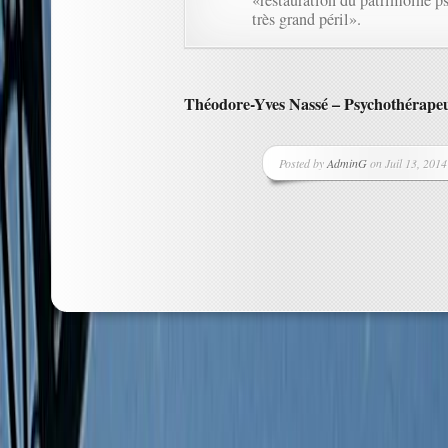
«restauration du patrimoine ps
très grand péril».
Théodore-Yves Nassé – Psychothérape
Posted by
AdminG
on Juil 13, 2014