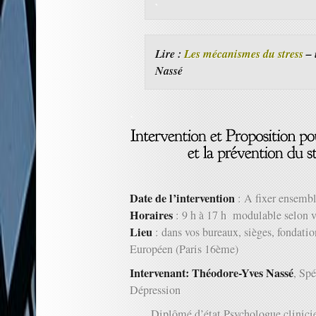
.
Lire :
Les mécanismes du stress
– 
Nassé
.
Date de l’intervention
: A fixer ensemb
Horaires
: 9 h à 17 h modulable selon vo
Lieu
: dans vos bureaux, sièges, fondation
Européen (Paris 16ème)
Intervenant:
Théodore-Yves Nassé
, Spé
Dépression
Diplômé d’état Psychologue clinici