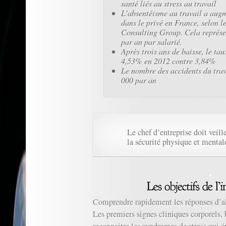
santé liés au stress au travail
L’absentéisme au travail a au
dans le privé en France, selon 
Consulting Group. Cela représe
par an par salarié.
Après trois ans de baisse, le ta
4,53% en 2012 contre 3,84%
Le nombre des accidents du trav
000 par an
Le chef d’entreprise doit veille
la sécurité physique et mentale
Comprendre rapidement les réponses d’al
Les premiers signes cliniques corporels,
reconnaitre les syndromes de stress qui é