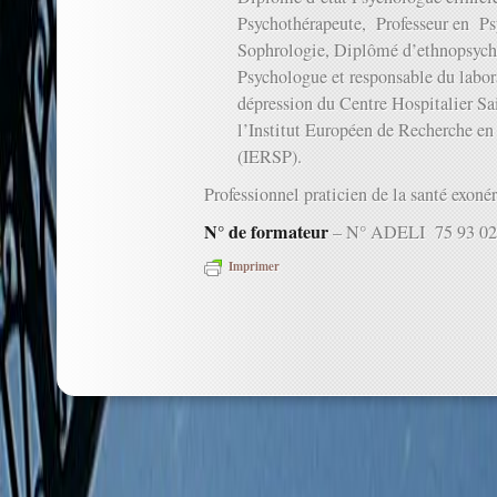
Psychothérapeute, Professeur en Ps
Sophrologie, Diplômé d’ethnopsyc
Psychologue et responsable du labora
dépression du Centre Hospitalier Sa
l’Institut Européen de Recherche en
(IERSP).
Professionnel praticien de la santé exon
N° de formateur
– N° ADELI 75 93 02
Imprimer