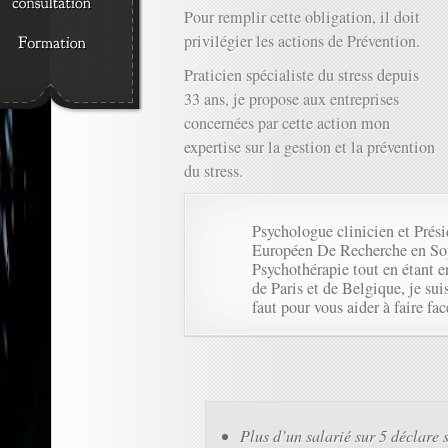
Pour remplir cette obligation, il doit
privilégier les actions de Prévention.
Praticien spécialiste du stress depuis
33 ans, je propose aux entreprises
concernées par cette action mon
expertise sur la gestion et la prévention
du stress.
Psychologue clinicien et Présid
Européen De Recherche en Sop
Psychothérapie tout en étant e
de Paris et de Belgique, je sui
faut pour vous aider à faire fa
Plus d’un salarié sur 5 déclare s