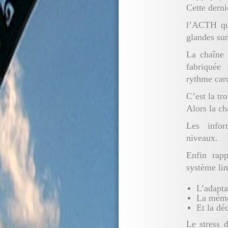
Cette derni
l’ACTH qui
glandes sur
La chaîne 
fabriquée
rythme card
C’est la tr
Alors la c
Les infor
niveaux.
Enfin rap
système li
L’adapta
La mémo
Et la dé
Le stress d