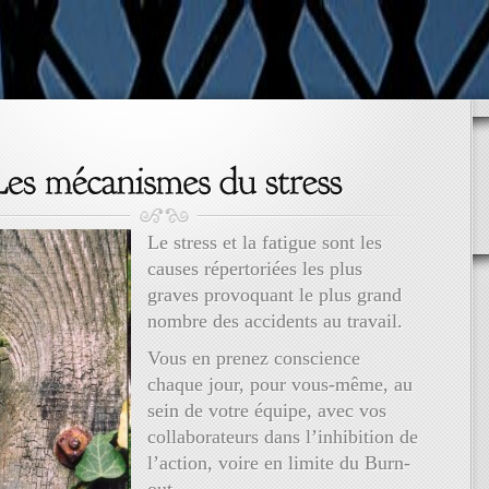
Le stress et la fatigue sont les
causes répertoriées les plus
graves provoquant le plus grand
nombre des accidents au travail.
Vous en prenez conscience
chaque jour, pour vous-même, au
sein de votre équipe, avec vos
collaborateurs dans l’inhibition de
l’action, voire en limite du Burn-