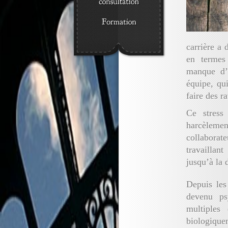
carrière a 
en termes 
manque d’
équipe, qui
faire des ra
Ce stress
harcèlemen
collaborate
travaillan
jusqu’à la 
Depuis les
devenu ps
multiples
biologique