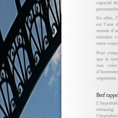
capacité de
personnelle
En effet, l
est l’une d
monde d’au
stimulus e
notre corp
Pour compr
que le sys
rien crée
d’hormones
organisme.
.
L’hypotha
releasing
l’hypophys