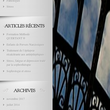
Pathologies
Stress
Formation Méthode
QUERTANT ®
Enfants de Pervers Narcissiques
Traitement de l’épilepsie
récalcitrante aux antiépileptiques :
Stress, fatigue et dépression traité
par la sophrothérapie
Sophrologie et stress
novembre 2017
juillet 2014