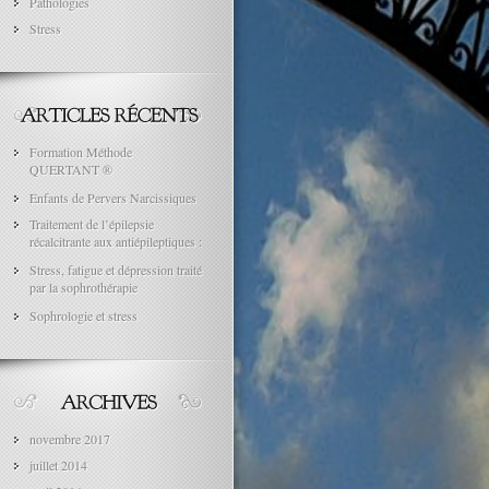
Pathologies
Stress
Formation Méthode
QUERTANT ®
Enfants de Pervers Narcissiques
Traitement de l’épilepsie
récalcitrante aux antiépileptiques :
Stress, fatigue et dépression traité
par la sophrothérapie
Sophrologie et stress
novembre 2017
juillet 2014