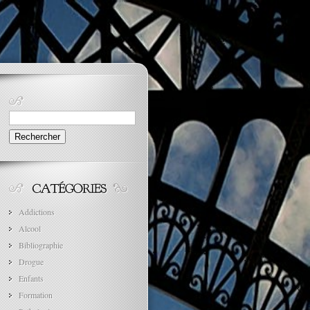
Rechercher :
Addictions
Alcool
Bibliographie
Drogue
Enfants
Formation