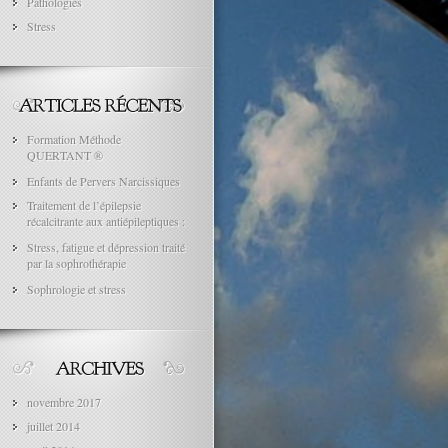
Pathologies
Stress
Formation Méthode
QUERTANT ®
Enfants de Pervers Narcissiques
Traitement de l’épilepsie
récalcitrante aux antiépileptiques :
Stress, fatigue et dépression traité
par la sophrothérapie
Sophrologie et stress
novembre 2017
juillet 2014