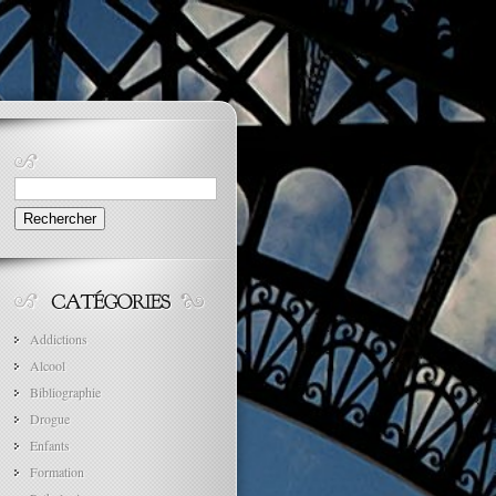
Rechercher :
Addictions
Alcool
Bibliographie
Drogue
Enfants
Formation