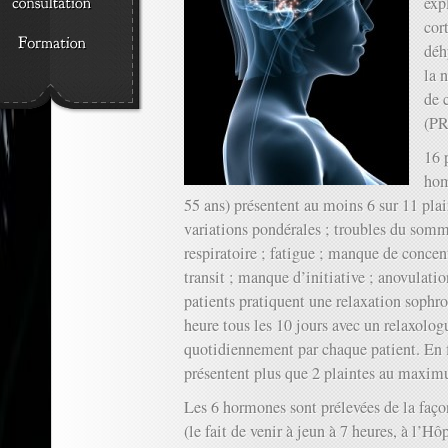
exp
cort
déh
la 
de 
(PR
16 
hom
55 ans) présentent au moins 6 sur 11 plai
variations pondérales ; troubles du somm
respiratoire ; fatigue ; manque de concen
transit ; manque d’initiative ; anovulati
patients pratiquent une relaxation sophr
heure tous les 10 jours avec un relaxolog
quotidiennement par chaque patient. En f
présentent plus que 2 plaintes au maxi
Les 6 hormones sont prélevées de la façon
(le fait de venir à jeun à 7 heures, à l’Hô