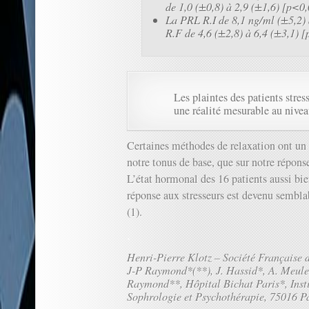
de 1,0 (±0,8) à 2,9 (±1,6) [p<0,
La PRL R.I de 8,1 ng/ml (±5,2) 
R.F de 4,6 (±2,8) à 6,4 (±3,1) 
Les plaintes des patients stre
une réalité mesurable au nive
Certaines méthodes de relaxation ont un e
notre tonus de base, que sur notre réponse
L’état hormonal des 16 patients aussi bie
réponse aux stresseurs est devenu sembla
(1).
.
Henri-Pierre Klotz – Société Française 
J-P Raymond*(**), J. Hassid*, A. Meule
Raymond**, Hôpital Bichat Paris*, Inst
Sophrologie et Psychothérapie, 75016 P