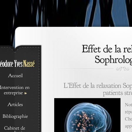
.
»
Not
rép
Che
app