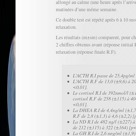
allongé au calme (une heure après l’arrivé
matinées d’une même semaine.
Ce double test est répété après 6 à 10 mo
relaxation.
Les résultats (m±sm) comparent, pour c
2 chiffres obtenus avant (réponse initial 
relaxation (réponse finale R.F).
L’ACTH R.I passe de 25,4pg/ml 
L’ACTH R.F de 13,0 (±9,6) à 20
<0,01].
Le cortisol R.I de 392nmol/l (±
cortisol R.F de 258 (±115) à 4
<0,01].
La DHEA R.I de 4,4ng/ml (±1,7
R.F de 2,8 (±1,3) à 4,6 (±2,2) 
La ND R.I de 482 ng/l (±227) à
de 212 (±115) à 322 (±164) [p<
La GH R.I de 2,6 nng/ml (±1,9) 