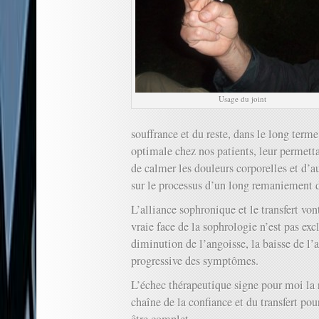
Usage du joint
souffrance et du reste, dans le long terme
optimale chez nos patients, leur permettan
de calmer les douleurs corporelles et d’a
sur le processus d’un long remaniement
L’alliance sophronique et le transfert von
vraie face de la sophrologie n’est pas ex
diminution de l’angoisse, la baisse de l’a
progressive des symptômes.
L’échec thérapeutique signe pour moi la 
chaîne de la confiance et du transfert pou