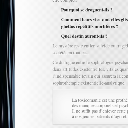
être complet.
Pourquoi se droguent-ils ?
Comment leurs vies vont-elles glis
ghettos répétitifs mortifères ?
Quel destin auront-ils ?
Le mystère reste entier, suicide ou tragé
société, en tout cas.
Ce dialogue entre le sophrologue-psychana
deux attitudes existentielles, vitales quan
l’indispensable levain qui assurera la cont
sophrothérapie existentielle-analytique.
La toxicomanie est une prothès
des manques corporels et psyc
Il ne suffit pas d’enlever cett
à nos jeunes patients d’agir et 