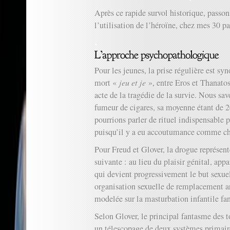
Après ce rapide survol historique, passon
l’utilisation de l’héroïne, chez mes 30 pa
Pour les jeunes, la prise régulière est s
mort «
jeu et je
», entre Eros et Thanato
acte de la tragédie de la survie. Nous sa
fumeur de cigares, sa moyenne étant de 2
pourrions parler de rituel indispensable 
puisqu’il y a eu accoutumance comme ch
Pour Freud et Glover, la drogue représent
suivante : au lieu du plaisir génital, app
qui devient progressivement le but sexuel 
organisation sexuelle de remplacement art
modelée sur la masturbation infantile fa
Selon Glover, le principal fantasme des
un télescopage de deux systèmes primaire