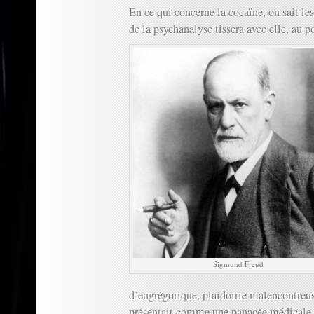
En ce qui concerne la cocaïne, on sait le
de la psychanalyse tissera avec elle, au p
Sigmund Freud
d’eugrégorique, plaidoirie malencontreuse
présentait comme une panacée médicale s