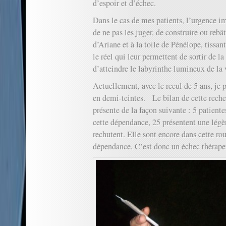
d’espoir et d’échec.
Dans le cas de mes patients, l’urgence i
de ne pas les juger, de construire ou rebâ
d’Ariane et à la toile de Pénélope, tissan
le réel qui leur permettent de sortir de la
d’atteindre le labyrinthe lumineux de la 
Actuellement, avec le recul de 5 ans, je p
en demi-teintes. Le bilan de cette recher
présente de la façon suivante : 5 patiente
cette dépendance, 25 présentent une légè
rechutent. Elle sont encore dans cette rou
dépendance. C’est donc un échec thérape