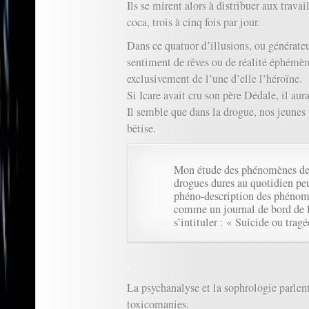
Ils se mirent alors à distribuer aux travail
coca, trois à cinq fois par jour.
Dans ce quatuor d’illusions, ou générate
sentiment de rêves ou de réalité éphémère,
exclusivement de l’une d’elle l’héroïne.
Si Icare avait cru son père Dédale, il aura
Il semble que dans la drogue, nos jeune
bêtise.
Mon étude des phénomènes de
drogues dures au quotidien pe
phéno-description des phénomè
comme un journal de bord de l
s’intituler : « Suicide ou trag
.
La psychanalyse et la sophrologie parlen
toxicomanies.