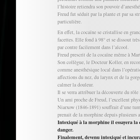
l’histoire retiendra son pouvoir d’anesthé
Freud fut séduit par la plante et par sa s
particulière.
En effet, la cocaïne se cristallise en gra
facettes. Elle fond à 98° et se dissout trè
par contre facilement dans l’alcool.
Freud prescrit de la cocaïne même à Marth
Son collègue, le Docteur Koller, en reco
comme anesthésique local dans l’opération
affections du nez, du larynx et de la go
calmer la douleur.
Il se verra attribuer la découverte du rôl
Un ami proche de Freud, l’excellent phys
Niarxow (1846-1891) souffrait d’une tum
prenait de la morphine depuis plusieurs 
Intoxiqué à la morphine il essayera la
danger.
Finalement, devenu intoxiqué et incura