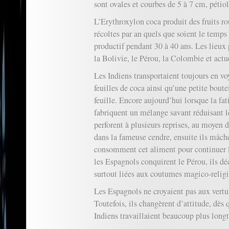
sont ovales et courbes de 5 à 7 cm, pétiol
L’Erythroxylon coca produit des fruits ro
récoltes par an quels que soient le temps e
productif pendant 30 à 40 ans. Les lieux 
la Bolivie, le Pérou, la Colombie et actu
Les Indiens transportaient toujours en vo
feuilles de coca ainsi qu’une petite boute
feuille. Encore aujourd’hui lorsque la fati
fabriquent un mélange savant réduisant le
perforent à plusieurs reprises, au moyen 
dans la fameuse cendre, ensuite ils mâche
consomment cet aliment pour continuer l
les Espagnols conquirent le Pérou, ils dé
surtout liées aux coutumes magico-religi
Les Espagnols ne croyaient pas aux vertus
Toutefois, ils changèrent d’attitude, dès 
Indiens travaillaient beaucoup plus long