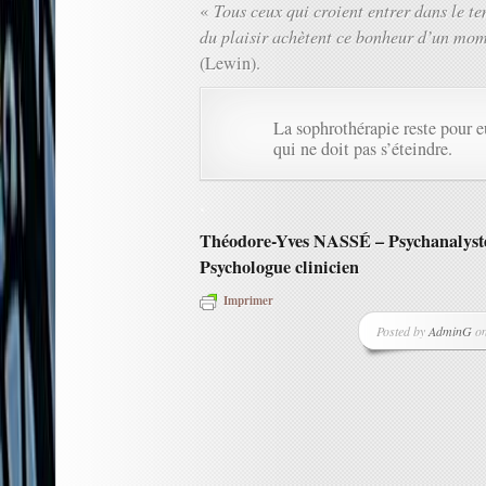
«
Tous ceux qui croient entrer dans le t
du plaisir achètent ce bonheur d’un mome
(Lewin).
La sophrothérapie reste pour 
qui ne doit pas s’éteindre.
.
Théodore-Yves NASSÉ – Psychanalyste
Psychologue clinicien
Imprimer
Posted by
AdminG
on