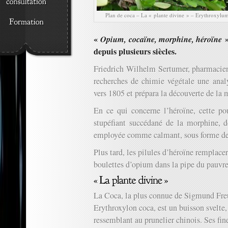
Plan de coca – La « plante divine » – Erythroxylu
«
Opium, cocaïne, morphine, héroïne
»
depuis plusieurs siècles.
Friedrich Wilhelm Sertumer, pharmacien 
recherches de chimie végétale une anal
vers 1805 et prépara la découverte de la
En ce qui concerne l’héroïne, cette p
stupéfiant succédané de la morphine, de 
employée comme calmant, sous forme de 
Plus tard, les pilules d’héroïne remplace
boulettes d’opium dans la pipe du pauvre
La Coca, la plus connue de Sigmund Fr
Erythroxylon coca, est un buisson svelte,
ressemblant au prunelier chinois. Ses fine