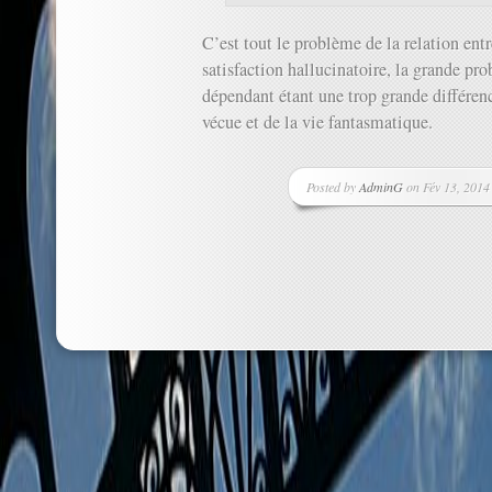
C’est tout le problème de la relation ent
satisfaction hallucinatoire, la grande pr
dépendant étant une trop grande différen
vécue et de la vie fantasmatique.
Posted by
AdminG
on Fév 13, 2014