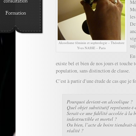
Mé
Mu
le
De 
anc
vi
Alcoolisme féminin et sophrologie – Théodore
suj
Yves NASSE – Paris
En 
existe bel et bien de nos jours et touche 
population, sans distinction de classe.
C’est à partir d’une étude de cas que je 
Pourquoi devient-on alcoolique ?
Quel objet substitutif représente-t-
Serait-ce une fidélité accolée à la
indestructible et mortel ?
Ou bien, l’acte de boire tiendrait-i
réalité ?