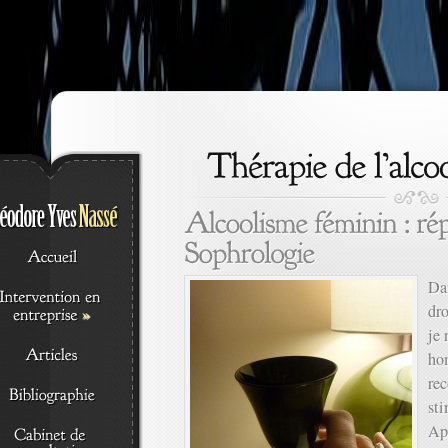
Dan
dr
»
je 
ho
rec
sti
Ap