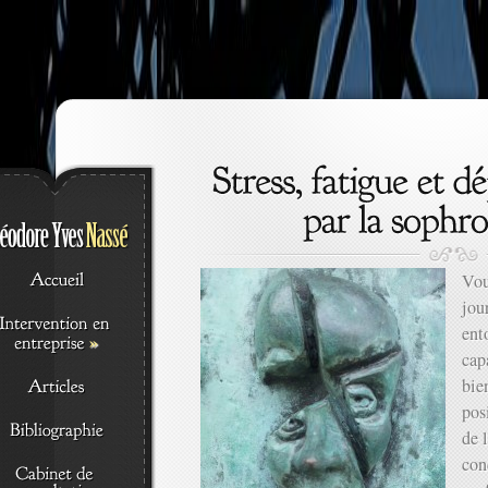
Vou
jou
ent
»
cap
bie
pos
de 
con