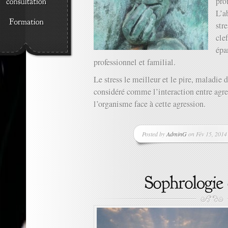
pro
L’a
stre
cle
épa
professionnel et familial.
Le stress le meilleur et le pire, maladie 
considéré comme l’interaction entre agre
l’organisme face à cette agression.
Posted by
AdminG
on Fév 15, 2014