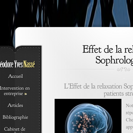
.
»
Not
rép
Che
app