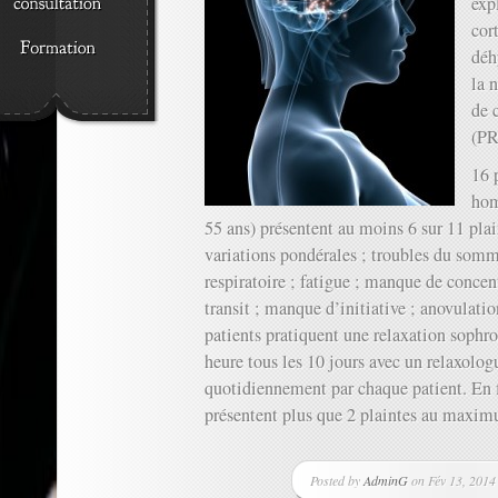
exp
cort
déh
la 
de 
(PR
16 
hom
55 ans) présentent au moins 6 sur 11 plai
variations pondérales ; troubles du somm
respiratoire ; fatigue ; manque de concen
transit ; manque d’initiative ; anovulati
patients pratiquent une relaxation sophr
heure tous les 10 jours avec un relaxolog
quotidiennement par chaque patient. En f
présentent plus que 2 plaintes au maxi
Posted by
AdminG
on Fév 13, 2014