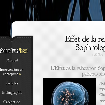
.
»
Not
rép
Che
app