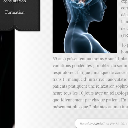
exp
cort
déh
la 
de 
(PR
16 
hom
55 ans) présentent au moins 6 sur 11 plai
variations pondérales ; troubles du somm
respiratoire ; fatigue ; manque de concen
transit ; manque d’initiative ; anovulati
patients pratiquent une relaxation sophr
heure tous les 10 jours avec un relaxolog
quotidiennement par chaque patient. En f
présentent plus que 2 plaintes au maxi
Posted by
AdminG
on Fév 13, 2014