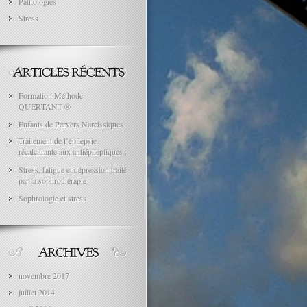
Pathologies
Stress
Formation Méthode
QUERTANT ®
Enfants de Pervers Narcissiques
Traitement de l’épilepsie
récalcitrante aux antiépileptiques :
Stress, fatigue et dépression traité
par la sophrothérapie
Sophrologie et stress
novembre 2017
juillet 2014