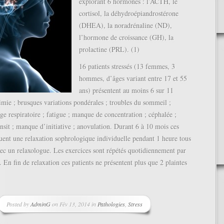
explorant 6 hormones : l’ACTH, le
cortisol, la déhydroépiandrostérone
(DHEA), la noradrénaline (ND),
l’hormone de croissance (GH), la
prolactine (PRL). (1)
16 patients stressés (13 femmes, 3
hommes, d’âges variant entre 17 et 55
ans) présentent au moins 6 sur 11
limie ; brusques variations pondérales ; troubles du sommeil ;
age respiratoire ; fatigue ; manque de concentration ; céphalée ;
ansit ; manque d’initiative ; anovulation. Durant 6 à 10 mois ces
quent une relaxation sophrologique individuelle pendant 1 heure tous
vec un relaxologue. Les exercices sont répétés quotidiennement par
. En fin de relaxation ces patients ne présentent plus que 2 plaintes
Posted by
AdminG
on Fév 13, 2014 in
Pathologies
,
Stress