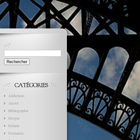
Rechercher :
Addictions
Alcool
Bibliographie
Drogue
Enfants
Formation