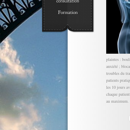
plaintes : bou
anxiété ; bloc
troubles du tr
patients prati
les 10 jours a
chaque patient
au maximum.