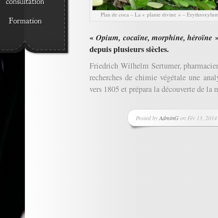
Plan de coca – La « plante divine » – Erythroxylu
«
Opium, cocaïne, morphine, héroïne
»
depuis plusieurs siècles.
Friedrich Wilhelm Sertumer, pharmacien 
recherches de chimie végétale une anal
vers 1805 et prépara la découverte de la
Posted by
AdminG
on Fév 13, 2014